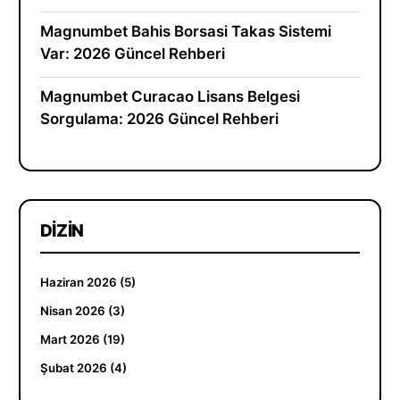
Magnumbet Bahis Borsasi Takas Sistemi
Var: 2026 Güncel Rehberi
Magnumbet Curacao Lisans Belgesi
Sorgulama: 2026 Güncel Rehberi
DIZIN
Haziran 2026 (5)
Nisan 2026 (3)
Mart 2026 (19)
Şubat 2026 (4)