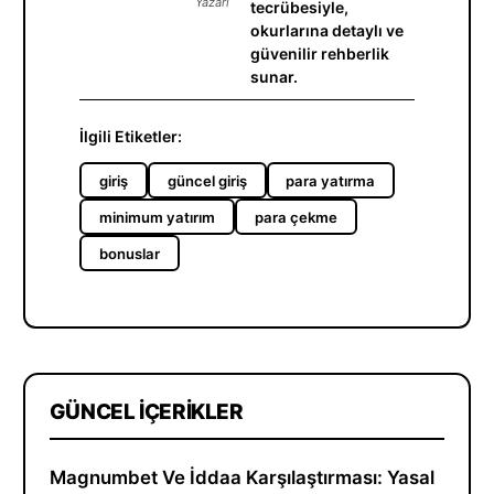
Yazarı
tecrübesiyle,
okurlarına detaylı ve
güvenilir rehberlik
sunar.
İlgili Etiketler:
giriş
güncel giriş
para yatırma
minimum yatırım
para çekme
bonuslar
GÜNCEL İÇERIKLER
Magnumbet Ve İddaa Karşılaştırması: Yasal