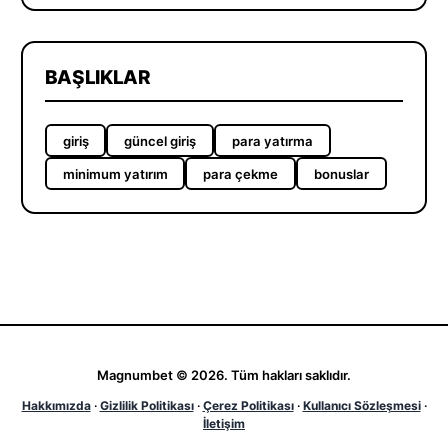
BAŞLIKLAR
giriş
güncel giriş
para yatırma
minimum yatırım
para çekme
bonuslar
Magnumbet © 2026. Tüm hakları saklıdır.
Hakkımızda
·
Gizlilik Politikası
·
Çerez Politikası
·
Kullanıcı Sözleşmesi
·
İletişim