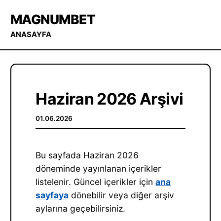
MAGNUMBET
ANASAYFA
Haziran 2026 Arşivi
01.06.2026
Bu sayfada Haziran 2026
döneminde yayınlanan içerikler
listelenir. Güncel içerikler için
ana
sayfaya
dönebilir veya diğer arşiv
aylarına geçebilirsiniz.