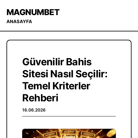
MAGNUMBET
ANASAYFA
Güvenilir Bahis
Sitesi Nasıl Seçilir:
Temel Kriterler
Rehberi
16.06.2026