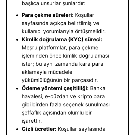
başlıca unsurlar şunlardır:
Para çekme süreleri:
Koşullar
sayfasında açıkça belirtilmiş ve
kullanıcı yorumlarıyla örtüşmelidir.
Kimlik doğrulama (KYC) süreci:
Meşru platformlar, para çekme
işleminden önce kimlik doğrulaması
ister; bu aynı zamanda kara para
aklamayla mücadele
yükümlülüğünün bir parçasıdır.
Ödeme yöntemi çeşitliliği:
Banka
havalesi, e-cüzdan ve kripto para
gibi birden fazla seçenek sunulması
şeffaflık açısından olumlu bir
işarettir.
Gizli ücretler:
Koşullar sayfasında