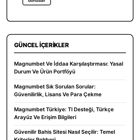
bonuslar
GÜNCEL İÇERIKLER
Magnumbet Ve İddaa Karşılaştırması: Yasal
Durum Ve Ürün Portföyü
Magnumbet Sık Sorulan Sorular:
Güvenilirlik, Lisans Ve Para Çekme
Magnumbet Türkiye: Tl Desteği, Türkçe
Arayüz Ve Erişim Bilgileri
Güvenilir Bahis Sitesi Nasıl Seçilir: Temel
Kriterler Rehberi