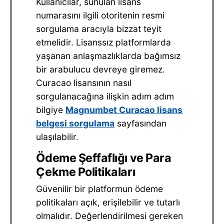
Kullanıcılar, sunulan lisans
numarasını ilgili otoritenin resmi
sorgulama aracıyla bizzat teyit
etmelidir. Lisanssız platformlarda
yaşanan anlaşmazlıklarda bağımsız
bir arabulucu devreye giremez.
Curacao lisansının nasıl
sorgulanacağına ilişkin adım adım
bilgiye
Magnumbet Curacao lisans
belgesi sorgulama
sayfasından
ulaşılabilir.
Ödeme Şeffaflığı ve Para
Çekme Politikaları
Güvenilir bir platformun ödeme
politikaları açık, erişilebilir ve tutarlı
olmalıdır. Değerlendirilmesi gereken