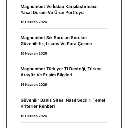
Magnumbet Ve İddaa Karşılaştırması:
Yasal Durum Ve Ürün Portföyü
16 Haziran 2026
Magnumbet Sık Sorulan Sorular:
Güvenilirlik, Lisans Ve Para Çekme
16 Haziran 2026
Magnumbet Türkiye: Tl Desteği, Türkçe
Arayüz Ve Erişim Bilgileri
16 Haziran 2026
Güvenilir Bahis Sitesi Nasıl Seçilir: Temel
Kriterler Rehberi
16 Haziran 2026