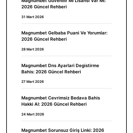
Magnumbet Guvenilir Mi Lisansi Var Mi:
2026 Güncel Rehberi
31 Mart 2026
Magnumbet Gelbaba Puani Ve Yorumlar:
2026 Güncel Rehberi
28 Mart 2026
Magnumbet Dns Ayarlari Degistirme
Bahis: 2026 Güncel Rehberi
27 Mart 2026
Magnumbet Cevrimsiz Bedava Bahis
Hakki Al: 2026 Güncel Rehberi
24 Mart 2026
Magnumbet Sorunsuz Giriş Linki: 2026