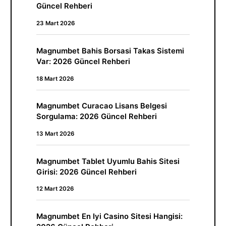
Güncel Rehberi
23 Mart 2026
Magnumbet Bahis Borsasi Takas Sistemi
Var: 2026 Güncel Rehberi
18 Mart 2026
Magnumbet Curacao Lisans Belgesi
Sorgulama: 2026 Güncel Rehberi
13 Mart 2026
Magnumbet Tablet Uyumlu Bahis Sitesi
Girisi: 2026 Güncel Rehberi
12 Mart 2026
Magnumbet En Iyi Casino Sitesi Hangisi: