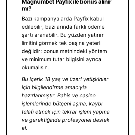
Magnumbet Payfix ile bonus alınır
mı?
Bazı kampanyalarda Payfix kabul
edilebilir, bazılarında farklı ödeme
şartı aranabilir. Bu yüzden yatırım
limitini görmek tek başına yeterli
değildir; bonus metnindeki yöntem
ve minimum tutar bilgisini ayrıca
okumalısın.
Bu içerik 18 yaş ve üzeri yetişkinler
için bilgilendirme amacıyla
hazırlanmıştır. Bahis ve casino
işlemlerinde bütçeni aşma, kaybı
telafi etmek için tekrar işlem yapma
ve gerektiğinde profesyonel destek
al.