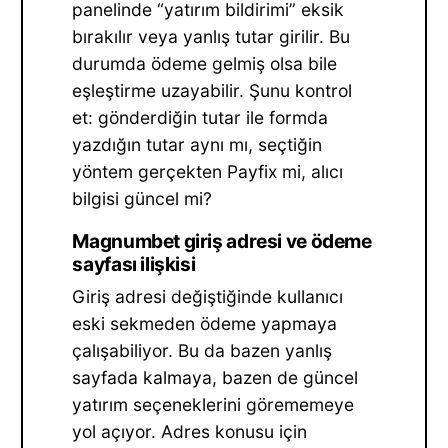
panelinde “yatırım bildirimi” eksik
bırakılır veya yanlış tutar girilir. Bu
durumda ödeme gelmiş olsa bile
eşleştirme uzayabilir. Şunu kontrol
et: gönderdiğin tutar ile formda
yazdığın tutar aynı mı, seçtiğin
yöntem gerçekten Payfix mi, alıcı
bilgisi güncel mi?
Magnumbet giriş adresi ve ödeme
sayfası ilişkisi
Giriş adresi değiştiğinde kullanıcı
eski sekmeden ödeme yapmaya
çalışabiliyor. Bu da bazen yanlış
sayfada kalmaya, bazen de güncel
yatırım seçeneklerini görememeye
yol açıyor. Adres konusu için