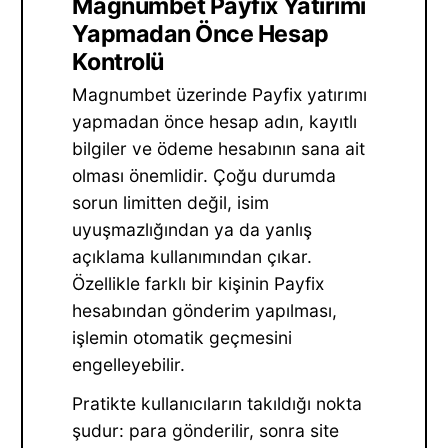
Magnumbet Payfix Yatırımı
Yapmadan Önce Hesap
Kontrolü
Magnumbet üzerinde Payfix yatırımı
yapmadan önce hesap adın, kayıtlı
bilgiler ve ödeme hesabının sana ait
olması önemlidir. Çoğu durumda
sorun limitten değil, isim
uyuşmazlığından ya da yanlış
açıklama kullanımından çıkar.
Özellikle farklı bir kişinin Payfix
hesabından gönderim yapılması,
işlemin otomatik geçmesini
engelleyebilir.
Pratikte kullanıcıların takıldığı nokta
şudur: para gönderilir, sonra site