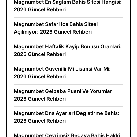
Magnumbet En Saglam Bahis Sitesi Hangisi:
2026 Güncel Rehberi
Magnumbet Safari Ios Bahis Sitesi
Açılmıyor: 2026 Güncel Rehberi
Magnumbet Haftalik Kayip Bonusu Oranlari:
2026 Güncel Rehberi
Magnumbet Guvenilir Mi Lisansi Var Mi:
2026 Güncel Rehberi
Magnumbet Gelbaba Puani Ve Yorumlar:
2026 Güncel Rehberi
Magnumbet Dns Ayarlari Degistirme Bahis:
2026 Güncel Rehberi
Magnumbet Cevrimsiz Bedava Bahis Hakki