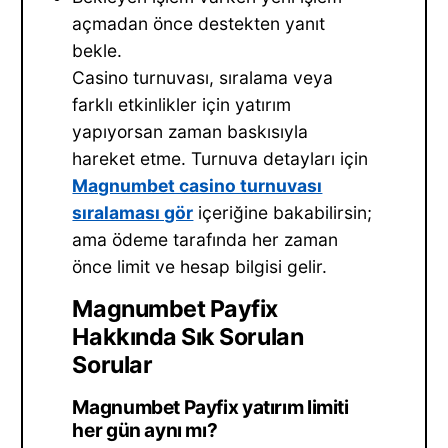
açmadan önce destekten yanıt
bekle.
Casino turnuvası, sıralama veya
farklı etkinlikler için yatırım
yapıyorsan zaman baskısıyla
hareket etme. Turnuva detayları için
Magnumbet casino turnuvası
sıralaması gör
içeriğine bakabilirsin;
ama ödeme tarafında her zaman
önce limit ve hesap bilgisi gelir.
Magnumbet Payfix
Hakkında Sık Sorulan
Sorular
Magnumbet Payfix yatırım limiti
her gün aynı mı?