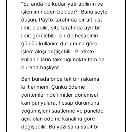
“Şu anda ne kadar yatırabilirim ve
işlemim neden bekledi?” Bunu şöyle
düşün; Payfix tarafında bir alt-üst
limit olabilir, site tarafında ayrı bir
limit görülebilir, bir de hesabının
günlük kullanım durumuna göre
işlem akışı değişebilir. Pratikte
kullanıcıların takıldığı nokta tam da
burada başlıyor.
Ben burada önce tek bir rakama
kilitlenmem. Çünkü ödeme
yöntemlerinde limitler dönemsel
kampanyalara, hesap durumuna,
yoğun işlem saatlerine ve panelde
açık olan ödeme kanalına göre
değişebilir. Bu yazı sana sabit bir