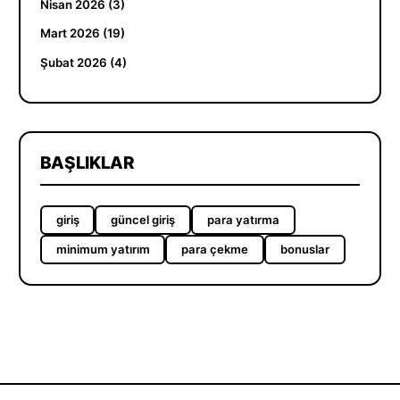
Nisan 2026 (3)
Mart 2026 (19)
Şubat 2026 (4)
BAŞLIKLAR
giriş
güncel giriş
para yatırma
minimum yatırım
para çekme
bonuslar