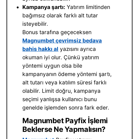
Kampanya şartı:
Yatırım limitinden
bağımsız olarak farklı alt tutar
isteyebilir.
Bonus tarafına geçeceksen
Magnumbet çevrimsiz bedava
bahis hakkı al
yazısını ayrıca
okuman iyi olur. Çünkü yatırım
yöntemi uygun olsa bile
kampanyanın ödeme yöntemi şartı,
alt tutarı veya katılım süresi farklı
olabilir. Limit doğru, kampanya
seçimi yanlışsa kullanıcı bunu
genelde işlemden sonra fark eder.
Magnumbet Payfix İşlemi
Beklerse Ne Yapmalısın?