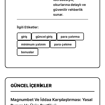
okurlarına detaylı ve
güvenilir rehberlik
sunar.
İlgili Etiketler:
giriş
güncel giriş
para yatırma
minimum yatırım
para çekme
bonuslar
GÜNCEL İÇERIKLER
Magnumbet Ve İddaa Karşılaştırması: Yasal