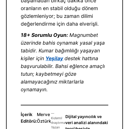
başlamadan birkaç dakika önce
oranların en stabil olduğu dönem
gözlemleniyor; bu zaman dilimi
değerlendirme için daha elverişli.
18+ Sorumlu Oyun:
Magnumbet
üzerinde bahis oynamak yasal yaşa
tabidir. Kumar bağımlılığı yaşayan
kişiler için
Yeşilay
destek hattına
başvurulabilir. Bahsi eğlence amaçlı
tutun; kaybetmeyi göze
alamayacağınız miktarlarla
oynamayın.
—
İçerik
Merve
Dijital yayıncılık ve
Kıdemli
Editörü:
Öztürk
veri analizi alanındaki
Araştırma
Yazarı
tecrübesiyle,