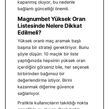
kapanmış oluyor; bu nedenle
bağlantı güncelliği önemli.
Magnumbet Yüksek Oran
Listesinde Nelere Dikkat
Edilmeli?
Yüksek oranlı maç aramak başlı
başına bir strateji gerektiriyor. Bunu
şöyle düşün: 10 maçlık bir liste
yaptığınızda hepsinin yüksek oran
içerdiğini görseniz bile, her seçenek
birbirinden bağımsız bir
değerlendirme istiyor. Birini
kazanmak diğerine güvence
sağlamıyor.
Pratikte kullanıcıların takıldığı nokta