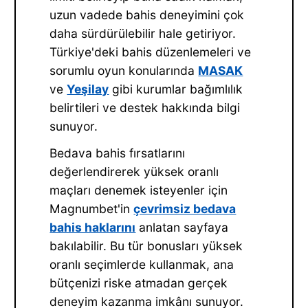
uzun vadede bahis deneyimini çok
daha sürdürülebilir hale getiriyor.
Türkiye'deki bahis düzenlemeleri ve
sorumlu oyun konularında
MASAK
ve
Yeşilay
gibi kurumlar bağımlılık
belirtileri ve destek hakkında bilgi
sunuyor.
Bedava bahis fırsatlarını
değerlendirerek yüksek oranlı
maçları denemek isteyenler için
Magnumbet'in
çevrimsiz bedava
bahis haklarını
anlatan sayfaya
bakılabilir. Bu tür bonusları yüksek
oranlı seçimlerde kullanmak, ana
bütçenizi riske atmadan gerçek
deneyim kazanma imkânı sunuyor.