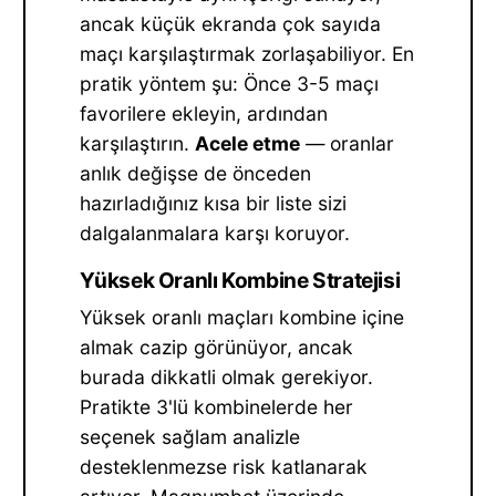
ancak küçük ekranda çok sayıda
maçı karşılaştırmak zorlaşabiliyor. En
pratik yöntem şu: Önce 3-5 maçı
favorilere ekleyin, ardından
karşılaştırın.
Acele etme
— oranlar
anlık değişse de önceden
hazırladığınız kısa bir liste sizi
dalgalanmalara karşı koruyor.
Yüksek Oranlı Kombine Stratejisi
Yüksek oranlı maçları kombine içine
almak cazip görünüyor, ancak
burada dikkatli olmak gerekiyor.
Pratikte 3'lü kombinelerde her
seçenek sağlam analizle
desteklenmezse risk katlanarak