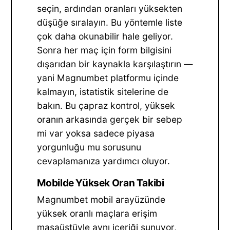
seçin, ardından oranları yüksekten
düşüğe sıralayın. Bu yöntemle liste
çok daha okunabilir hale geliyor.
Sonra her maç için form bilgisini
dışarıdan bir kaynakla karşılaştırın —
yani Magnumbet platformu içinde
kalmayın, istatistik sitelerine de
bakın. Bu çapraz kontrol, yüksek
oranın arkasında gerçek bir sebep
mi var yoksa sadece piyasa
yorgunluğu mu sorusunu
cevaplamanıza yardımcı oluyor.
Mobilde Yüksek Oran Takibi
Magnumbet mobil arayüzünde
yüksek oranlı maçlara erişim
masaüstüyle aynı içeriği sunuyor,