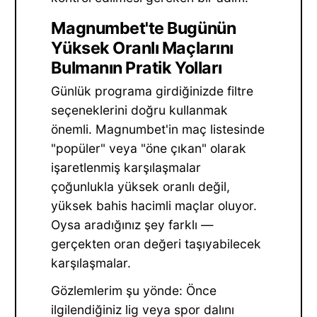
Magnumbet'te Bugünün
Yüksek Oranlı Maçlarını
Bulmanın Pratik Yolları
Günlük programa girdiğinizde filtre
seçeneklerini doğru kullanmak
önemli. Magnumbet'in maç listesinde
"popüler" veya "öne çıkan" olarak
işaretlenmiş karşılaşmalar
çoğunlukla yüksek oranlı değil,
yüksek bahis hacimli maçlar oluyor.
Oysa aradığınız şey farklı —
gerçekten oran değeri taşıyabilecek
karşılaşmalar.
Gözlemlerim şu yönde: Önce
ilgilendiğiniz lig veya spor dalını