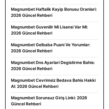
Magnumbet Haftalik Kayip Bonusu Oranlari:
2026 Güncel Rehberi
Magnumbet Guvenilir Mi Lisansi Var Mi:
2026 Güncel Rehberi
Magnumbet Gelbaba Puani Ve Yorumlar:
2026 Güncel Rehberi
Magnumbet Dns Ayarlari Degistirme Bahis:
2026 Güncel Rehberi
Magnumbet Cevrimsiz Bedava Bahis Hakki
Al: 2026 Güncel Rehberi
Magnumbet Sorunsuz Giriş Linki: 2026
Güncel Rehberi