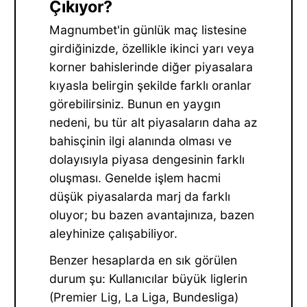
Çıkıyor?
Magnumbet'in günlük maç listesine
girdiğinizde, özellikle ikinci yarı veya
korner bahislerinde diğer piyasalara
kıyasla belirgin şekilde farklı oranlar
görebilirsiniz. Bunun en yaygın
nedeni, bu tür alt piyasaların daha az
bahisçinin ilgi alanında olması ve
dolayısıyla piyasa dengesinin farklı
oluşması. Genelde işlem hacmi
düşük piyasalarda marj da farklı
oluyor; bu bazen avantajınıza, bazen
aleyhinize çalışabiliyor.
Benzer hesaplarda en sık görülen
durum şu: Kullanıcılar büyük liglerin
(Premier Lig, La Liga, Bundesliga)