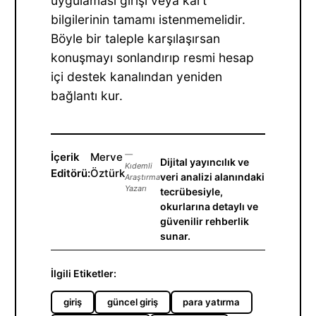
uygulaması girişi veya kart
bilgilerinin tamamı istenmemelidir.
Böyle bir taleple karşılaşırsan
konuşmayı sonlandırıp resmi hesap
içi destek kanalından yeniden
bağlantı kur.
—
İçerik
Merve
Dijital yayıncılık ve
Kıdemli
Editörü:
Öztürk
veri analizi alanındaki
Araştırma
Yazarı
tecrübesiyle,
okurlarına detaylı ve
güvenilir rehberlik
sunar.
İlgili Etiketler:
giriş
güncel giriş
para yatırma