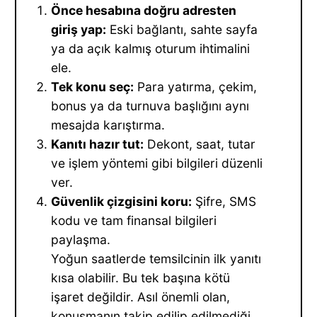
Önce hesabına doğru adresten
giriş yap:
Eski bağlantı, sahte sayfa
ya da açık kalmış oturum ihtimalini
ele.
Tek konu seç:
Para yatırma, çekim,
bonus ya da turnuva başlığını aynı
mesajda karıştırma.
Kanıtı hazır tut:
Dekont, saat, tutar
ve işlem yöntemi gibi bilgileri düzenli
ver.
Güvenlik çizgisini koru:
Şifre, SMS
kodu ve tam finansal bilgileri
paylaşma.
Yoğun saatlerde temsilcinin ilk yanıtı
kısa olabilir. Bu tek başına kötü
işaret değildir. Asıl önemli olan,
konuşmanın takip edilip edilmediği,