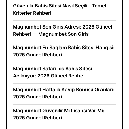
Güvenilir Bahis Sitesi Nasıl Seçilir: Temel
Kriterler Rehberi
Magnumbet Son Giriş Adresi: 2026 Güncel
Rehberi — Magnumbet Son Giris
Magnumbet En Saglam Bahis Sitesi Hangisi:
2026 Güncel Rehberi
Magnumbet Safari Ios Bahis Sitesi
Açılmıyor: 2026 Güncel Rehberi
Magnumbet Haftalik Kayip Bonusu Oranlari:
2026 Güncel Rehberi
Magnumbet Guvenilir Mi Lisansi Var Mi:
2026 Güncel Rehberi