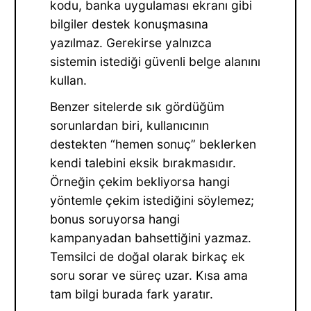
kodu, banka uygulaması ekranı gibi
bilgiler destek konuşmasına
yazılmaz. Gerekirse yalnızca
sistemin istediği güvenli belge alanını
kullan.
Benzer sitelerde sık gördüğüm
sorunlardan biri, kullanıcının
destekten “hemen sonuç” beklerken
kendi talebini eksik bırakmasıdır.
Örneğin çekim bekliyorsa hangi
yöntemle çekim istediğini söylemez;
bonus soruyorsa hangi
kampanyadan bahsettiğini yazmaz.
Temsilci de doğal olarak birkaç ek
soru sorar ve süreç uzar. Kısa ama
tam bilgi burada fark yaratır.