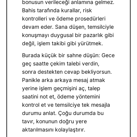
bonusun verileceği anlamına gelmez.
Bahis tarafında kurallar, risk
kontrolleri ve ödeme prosedürleri
devam eder. Sana düşen, temsilciyle
konuşmayı duygusal bir pazarlık gibi
değil, işlem takibi gibi yürütmek.
Burada küçük bir sahne düşün: Gece
geç saatte çekim talebi verdin,
sonra destekten cevap bekliyorsun.
Panikle arka arkaya mesaj atmak
yerine işlem geçmişini aç, talep
saatini not et, ödeme yöntemini
kontrol et ve temsilciye tek mesajla
durumu anlat. Çoğu durumda bu
tavır, konunun doğru yere
aktarılmasını kolaylaştırır.