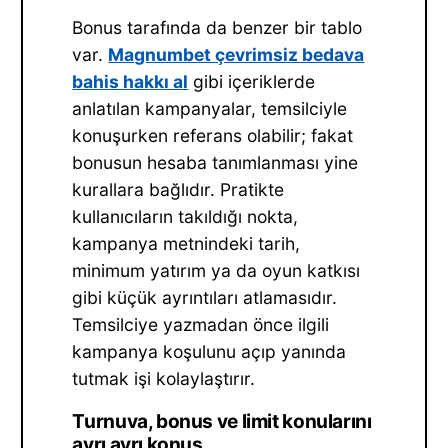
Bonus tarafında da benzer bir tablo
var.
Magnumbet çevrimsiz bedava
bahis hakkı al
gibi içeriklerde
anlatılan kampanyalar, temsilciyle
konuşurken referans olabilir; fakat
bonusun hesaba tanımlanması yine
kurallara bağlıdır. Pratikte
kullanıcıların takıldığı nokta,
kampanya metnindeki tarih,
minimum yatırım ya da oyun katkısı
gibi küçük ayrıntıları atlamasıdır.
Temsilciye yazmadan önce ilgili
kampanya koşulunu açıp yanında
tutmak işi kolaylaştırır.
Turnuva, bonus ve limit konularını
ayrı ayrı konuş