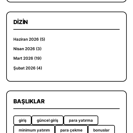
DIZIN
Haziran 2026 (5)
Nisan 2026 (3)
Mart 2026 (19)
Şubat 2026 (4)
BAŞLIKLAR
giriş
güncel giriş
para yatırma
minimum yatırım
para çekme
bonuslar