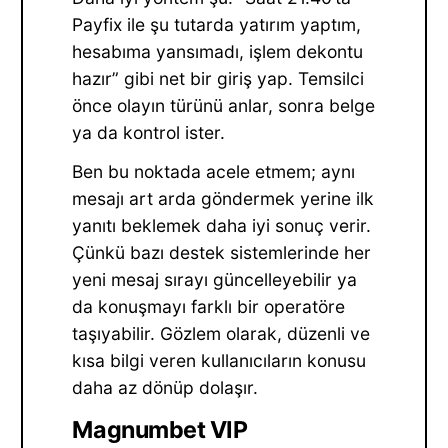
Payfix ile şu tutarda yatırım yaptım,
hesabıma yansımadı, işlem dekontu
hazır” gibi net bir giriş yap. Temsilci
önce olayın türünü anlar, sonra belge
ya da kontrol ister.
Ben bu noktada acele etmem; aynı
mesajı art arda göndermek yerine ilk
yanıtı beklemek daha iyi sonuç verir.
Çünkü bazı destek sistemlerinde her
yeni mesaj sırayı güncelleyebilir ya
da konuşmayı farklı bir operatöre
taşıyabilir. Gözlem olarak, düzenli ve
kısa bilgi veren kullanıcıların konusu
daha az dönüp dolaşır.
Magnumbet VIP