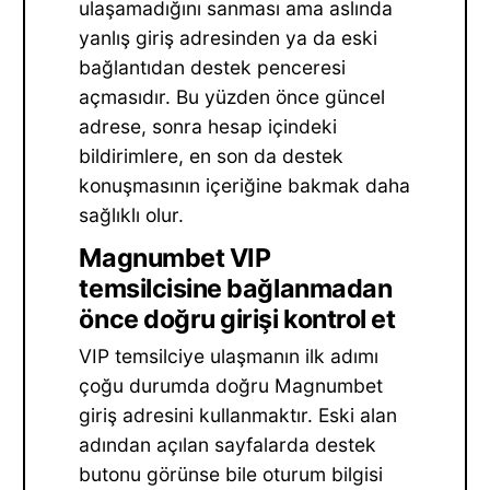
ulaşamadığını sanması ama aslında
yanlış giriş adresinden ya da eski
bağlantıdan destek penceresi
açmasıdır. Bu yüzden önce güncel
adrese, sonra hesap içindeki
bildirimlere, en son da destek
konuşmasının içeriğine bakmak daha
sağlıklı olur.
Magnumbet VIP
temsilcisine bağlanmadan
önce doğru girişi kontrol et
VIP temsilciye ulaşmanın ilk adımı
çoğu durumda doğru Magnumbet
giriş adresini kullanmaktır. Eski alan
adından açılan sayfalarda destek
butonu görünse bile oturum bilgisi